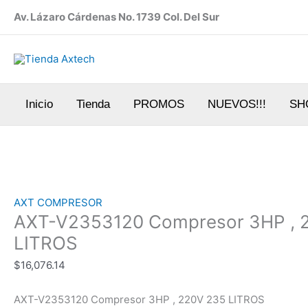
Ir
Av. Lázaro Cárdenas No. 1739 Col. Del Sur
al
contenido
Inicio
Tienda
PROMOS
NUEVOS!!!
SH
AXT-
V2353120
Compresor
3HP
,
AXT COMPRESOR
220V
AXT-V2353120 Compresor 3HP , 
235
LITROS
LITROS
$
16,076.14
cantidad
AXT-V2353120 Compresor 3HP , 220V 235 LITROS