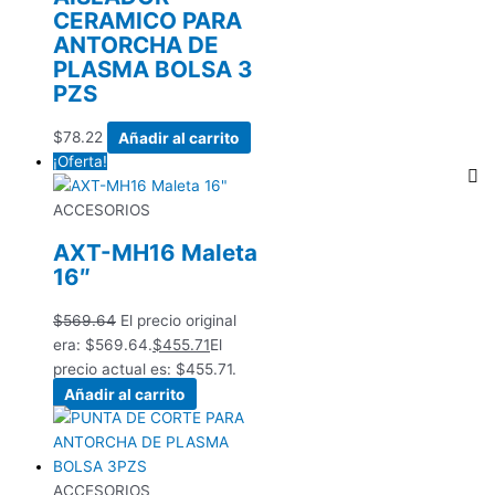
CERAMICO PARA
ANTORCHA DE
PLASMA BOLSA 3
PZS
$
78.22
Añadir al carrito
¡Oferta!
ACCESORIOS
AXT-MH16 Maleta
16″
$
569.64
El precio original
era: $569.64.
$
455.71
El
precio actual es: $455.71.
Añadir al carrito
ACCESORIOS