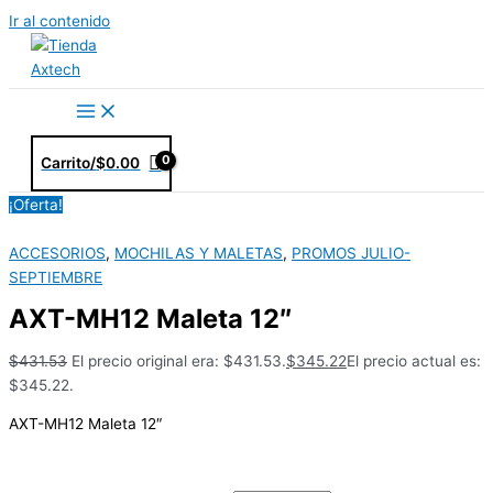
Ir al contenido
Carrito/
$
0.00
¡Oferta!
ACCESORIOS
,
MOCHILAS Y MALETAS
,
PROMOS JULIO-
SEPTIEMBRE
AXT-MH12 Maleta 12″
$
431.53
El precio original era: $431.53.
$
345.22
El precio actual es:
$345.22.
AXT-MH12 Maleta 12″