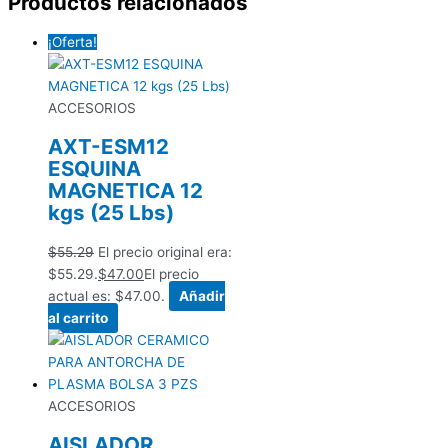
Productos relacionados
¡Oferta!
ACCESORIOS
AXT-ESM12
ESQUINA
MAGNETICA 12
kgs (25 Lbs)
$
55.29
El precio original era:
$55.29.
$
47.00
El precio
actual es: $47.00.
Añadir
al carrito
ACCESORIOS
AISLADOR