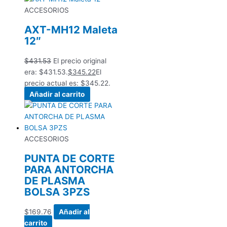
ACCESORIOS
AXT-MH12 Maleta
12″
$
431.53
El precio original
era: $431.53.
$
345.22
El
precio actual es: $345.22.
Añadir al carrito
ACCESORIOS
PUNTA DE CORTE
PARA ANTORCHA
DE PLASMA
BOLSA 3PZS
$
169.76
Añadir al
carrito