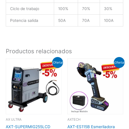
Ciclo de trabajo
100%
70%
30%
Potencia salida
50A
70A
100A
Productos relacionados
El
El
El
El
¡Oferta!
¡Oferta!
precio
precio
precio
precio
original
actual
original
actual
era:
es:
era:
es:
$47,247.81.
$35,435.86.
$2,344.31.
$1,875.45.
AX ULTRA
AXTECH
​AXT-SUPERMIG255LCD
AXT-ES115B Esmeriladora