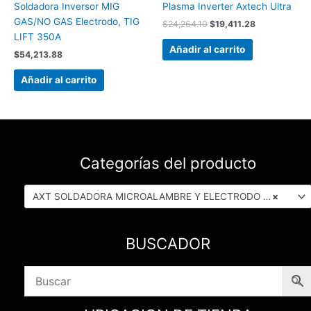
Soldadora Inversor MIG
Plasma Inverter Axtech Ultra
GAS/NO GAS Electrodo, TIG
$
24,264.10
$
19,411.28
LIFT 350A
Añadir al carrito
$
54,213.88
Añadir al carrito
Categorías del producto
AXT SOLDADORA MICROALAMBRE Y ELECTRODO (8)
×
BUSCADOR