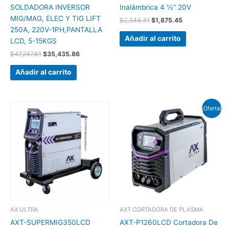
SOLDADORA INVERSOR
Inalámbrica 4 ½” 20V
MIG/MAG, ELEC Y TIG LIFT
$
2,344.31
$
1,875.45
250A, 220V-1PH,PANTALLA
Añadir al carrito
LCD, 5-15KGS
$
47,247.81
$
35,435.86
Añadir al carrito
El
El
¡Oferta!
precio
precio
original
actual
era:
es:
$24,264.10.
$19,411.28.
AX ULTRA
AXT CORTADORA DE PLASMA
AXT-SUPERMIG350LCD
AXT-P1260LCD Cortadora De