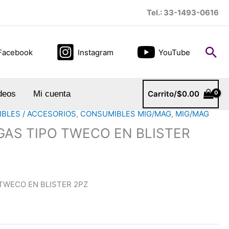
Tel.: 33-1493-0616
Bus
Facebook
Instagram
YouTube
deos
Mi cuenta
Carrito/
$
0.00
BLES / ACCESORIOS
,
CONSUMIBLES MIG/MAG
,
MIG/MAG
GAS TIPO TWECO EN BLISTER
 TWECO EN BLISTER 2PZ