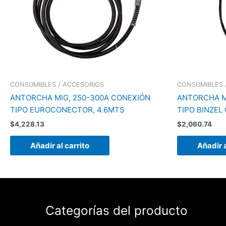
CONSUMIBLES / ACCESORIOS
CONSUMIBLES 
ANTORCHA MIG, 250-300A CONEXIÓN
ANTORCHA M
TIPO EUROCONECTOR, 4.6MTS
TIPO BINZE
$
4,228.13
$
2,060.74
Añadir al carrito
Añadir a
Categorías del producto