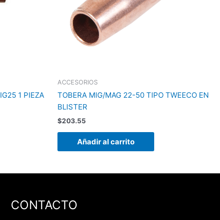
ACCESORIOS
G25 1 PIEZA
TOBERA MIG/MAG 22-50 TIPO TWEECO EN
BLISTER
$
203.55
Añadir al carrito
CONTACTO