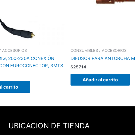
/ ACCESORIOS
CONSUMIBLES / ACCESORIOS
IG, 200-230A CONEXIÓN
DIFUSOR PARA ANTORCHA MI
L CON EUROCONECTOR, 3MTS
$
257.14
Añadir al carrito
l carrito
UBICACION DE TIENDA