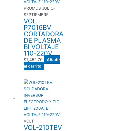
PROMOS JULIO-
SEPTIEMBRE
VOL-
P7016BV
CORTADORA
DE PLASMA
BI VOLTAJE
110-220V
$
7,452.70
Añadir
al carrito
VOLT
​​VOL-210TBV