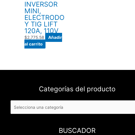
INVERSOR
MINI,
ELECTRODO
Y TIG LIFT
120A, 110V
$
2,775.58
Añadir
al carrito
Categorías del producto
BUSCADOR